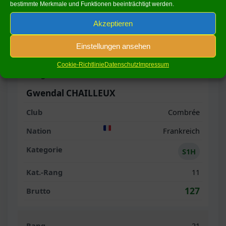
S2H
bestimmte Merkmale und Funktionen beeinträchtigt werden.
4
Akzeptieren
127
Einstellungen ansehen
Cookie-Richtlinie
Datenschutz
Impressum
20
Gwendal CHAILLEUX
Combrée
Frankreich
S1H
11
127
21