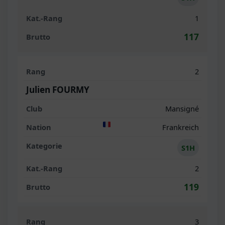
1
117
2
Julien FOURMY
Mansigné
Frankreich
S1H
2
119
3