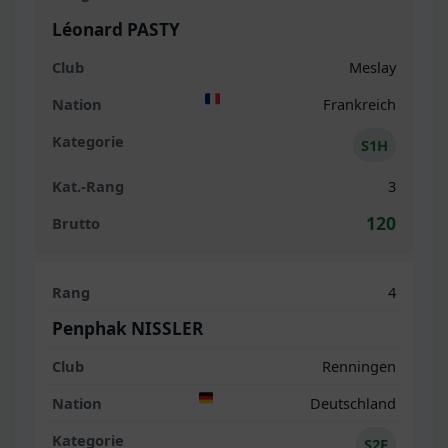
Léonard PASTY
Meslay
Frankreich
S1H
3
120
4
Penphak NISSLER
Renningen
Deutschland
S2F