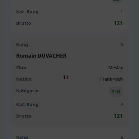
1
121
5
Romain DUVACHER
Meslay
Frankreich
S1H
4
121
6