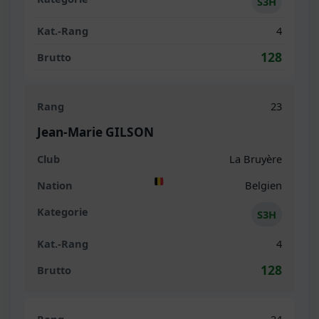
S3H
4
128
23
Jean-Marie GILSON
La Bruyère
Belgien
S3H
4
128