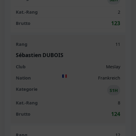
2
123
11
Sébastien DUBOIS
Meslay
Frankreich
S1H
8
124
12