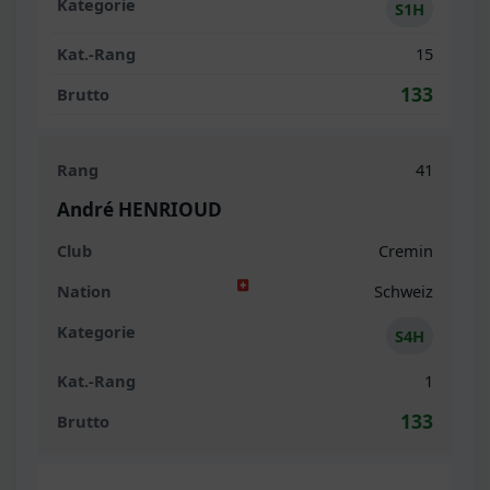
S1H
15
133
41
André HENRIOUD
Cremin
Schweiz
S4H
1
133