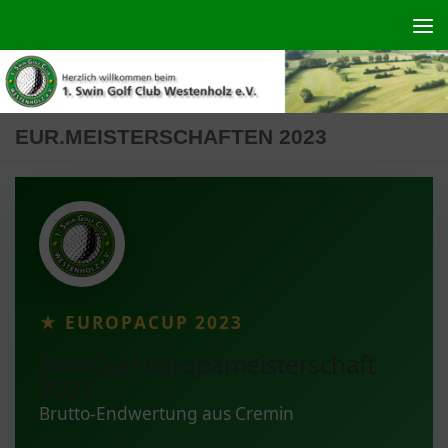
Zum Inhalt springen
EUR.MEISTERSCHAFTEN 2023
★ EUROPACUP 2023
SwinGolf-Europameisterschaft
2023
Brutto-Endwertung aus Cremin