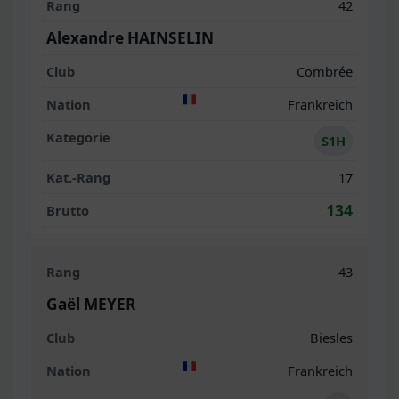
42
Alexandre HAINSELIN
Combrée
Frankreich
S1H
17
134
43
Gaël MEYER
Biesles
Frankreich