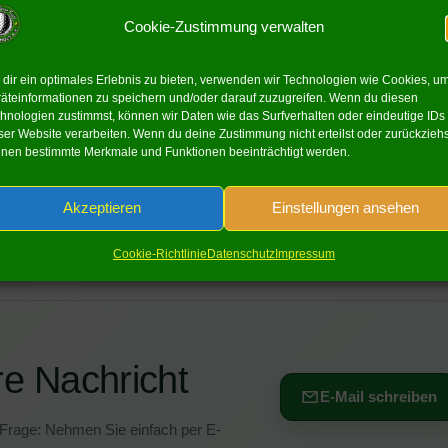
Cookie-Zustimmung verwalten
dir ein optimales Erlebnis zu bieten, verwenden wir Technologien wie Cookies, u
äteinformationen zu speichern und/oder darauf zuzugreifen. Wenn du diesen
IHRE ANSPRECHPARTNERIN
hnologien zustimmst, können wir Daten wie das Surfverhalten oder eindeutige IDs
Margarete Hane
ser Website verarbeiten. Wenn du deine Zustimmung nicht erteilst oder zurückziehs
nen bestimmte Merkmale und Funktionen beeinträchtigt werden.
1. Vorsitzende
Akzeptieren
Einstellungen ansehen
r.hane@gmx.de
Cookie-Richtlinie
Datenschutz
Impressum
re Nachricht
E-Mail schreiben
 Frage: Nehmen Sie einfach per E-