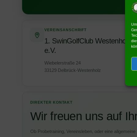
Um 
Ger
VEREINSANSCHRIFT
Tec
1. SwinGolfClub Westenholz
die
kön
e.V.
Wiebelerstraße 24
33129 Delbrück-Westenholz
DIREKTER KONTAKT
Wir freuen uns auf Ih
Ob Probetraining, Vereinsleben, oder eine allgemeine