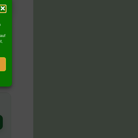
m
 auf
t,