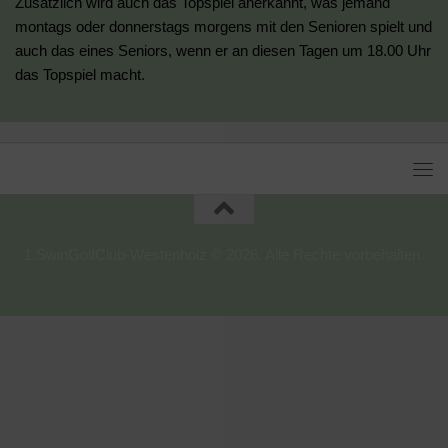
Zusätzlich wird auch das Topspiel anerkannt, was jemand
montags oder donnerstags morgens mit den Senioren spielt und
auch das eines Seniors, wenn er an diesen Tagen um 18.00 Uhr
das Topspiel macht.
1.SwinGolfClub-Westenholz © 2026. Alle Rechte vorbehalten.