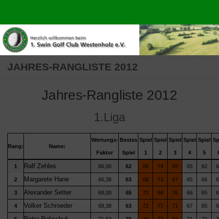
Zum Inhalt springen
JAHRES-RANGLISTE 2012
Jahres-Rangliste 2012
1.Liga
Wertungs-
Bestes
Spiel
Spiel
Spiel
Spiel
Spiel
Sp
Rang:
Name:
Faktor
Spiel
1
2
3
4
5
Ralf Zehles
1
66,00
62
66
74
69
65
62
6
Margarete Hane
2
66,38
63
68
73
67
65
66
6
Alexander Setter
3
68,00
65
72
68
76
66
65
6
Volker Schroeder
4
68,38
63
72
77
71
67
65
6
Petra Polischuk