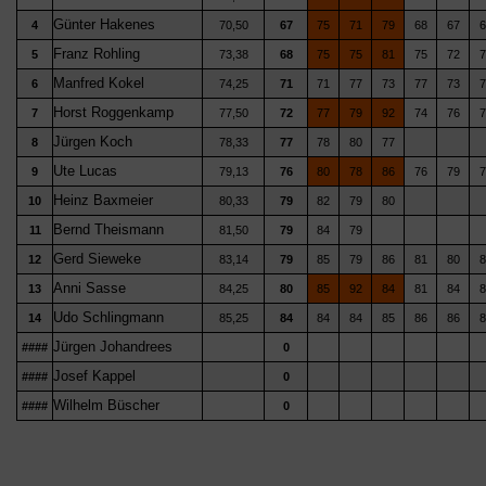
Günter Hakenes
4
70,50
67
75
71
79
68
67
6
Franz Rohling
5
73,38
68
75
75
81
75
72
7
Manfred Kokel
6
74,25
71
71
77
73
77
73
7
Horst Roggenkamp
7
77,50
72
77
79
92
74
76
7
Jürgen Koch
8
78,33
77
78
80
77
Ute Lucas
9
79,13
76
80
78
86
76
79
7
Heinz Baxmeier
10
80,33
79
82
79
80
Bernd Theismann
11
81,50
79
84
79
Gerd Sieweke
12
83,14
79
85
79
86
81
80
8
Anni Sasse
13
84,25
80
85
92
84
81
84
8
Udo Schlingmann
14
85,25
84
84
84
85
86
86
8
Jürgen Johandrees
####
0
Josef Kappel
####
0
Wilhelm Büscher
####
0