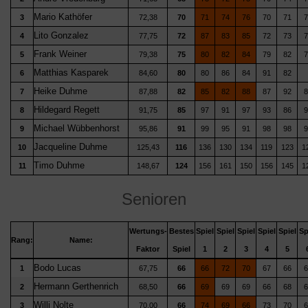
Mario Kathöfer
3
72,38
70
71
74
76
70
71
7
Lito Gonzalez
4
77,75
72
87
83
85
72
73
7
Frank Weiner
5
79,38
75
80
82
84
79
82
7
Matthias Kasparek
6
84,60
80
80
86
84
91
82
Heike Duhme
7
87,88
82
85
82
88
87
92
8
Hildegard Regett
8
91,75
85
97
91
97
93
86
9
Michael Wübbenhorst
9
95,86
91
99
95
91
98
98
9
Jacqueline Duhme
10
125,43
116
136
130
134
119
123
1
Timo Duhme
11
148,67
124
156
161
150
156
145
1
Senioren
Wertungs-
Bestes
Spiel
Spiel
Spiel
Spiel
Spiel
Sp
Rang:
Name:
Faktor
Spiel
1
2
3
4
5
Bodo Lucas
1
67,75
66
66
72
70
67
66
6
Hermann Gerthenrich
2
68,50
66
69
69
69
66
68
6
Willi Nolte
3
70,00
66
74
69
66
73
70
6