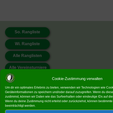
So. Rangliste
Wi. Rangliste
Alle Ranglisten
Alle Vereinsturniere
Cookie-Zustimmung verwalten
Berichte
Um dir ein optimales Erlebnis zu bieten, verwenden wir Technologien wie Coo
Bilder/Videos
Geräteinformationen zu speichern und/oder darauf zuzugreifen. Wenn du dies
zustimmst, können wir Daten wie das Surfverhalten oder eindeutige IDs auf die
Wenn du deine Zustimmung nicht erteilst oder zurückziehst, können bestimmt
Termine
beeinträchtigt werden.