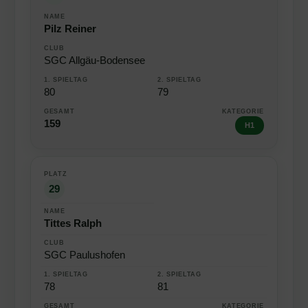
Pilz Reiner
SGC Allgäu-Bodensee
80
79
159
H1
29
Tittes Ralph
SGC Paulushofen
78
81