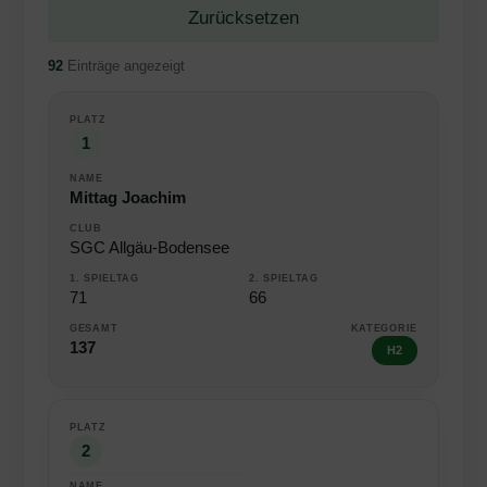
Zurücksetzen
92
Einträge angezeigt
Turnierüberblick der Deutschen SwinGolf-Meisterschaft 2010
PLATZ
1
NAME
Mittag Joachim
CLUB
1.
SGC Allgäu-Bodensee
SPIELTAG
71
66
2.
SPIELTAG
137
H2
GESAMT
KATEGORIE
2