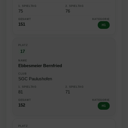
75
76
151
H1
17
Ebbesmeier Bernfried
SGC Paulushofen
81
71
152
H1