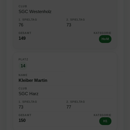
SGC Westenholz
76
73
149
HoM
14
Kleiber Martin
SGC Harz
73
77
150
H1