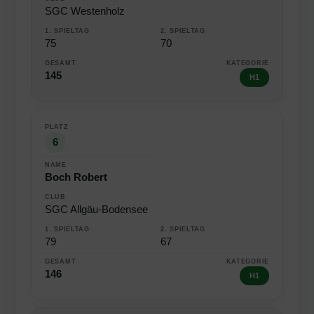
SGC Westenholz
75
70
145
H1
6
Boch Robert
SGC Allgäu-Bodensee
79
67
146
H1