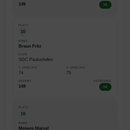
149
H1
10
Braun Fritz
SGC Paulushofen
74
75
149
H2
10
Meiwes Marcel