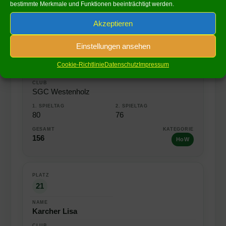
bestimmte Merkmale und Funktionen beeinträchtigt werden.
Akzeptieren
21
Einstellungen ansehen
Cookie-Richtlinie
Datenschutz
Impressum
Meiwes Stefanie
SGC Westenholz
80
76
156
HoW
21
Karcher Lisa