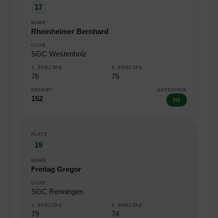
17
Rheinheimer Bernhard
SGC Westenholz
76
76
152
H2
19
Freitag Gregor
SGC Renningen
79
74