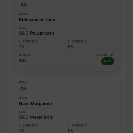
35
Ebbesmeier Timo
SGC Paulushofen
75
86
161
HoM
35
Hane Margarete
SGC Westenholz
76
85