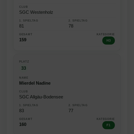
SGC Westenholz
81
78
159
H3
33
Mierdel Nadine
SGC Allgäu-Bodensee
83
77
160
F1