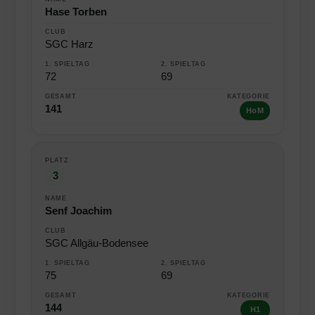
Hase Torben
SGC Harz
72
69
141
HoM
3
Senf Joachim
SGC Allgäu-Bodensee
75
69
144
H1