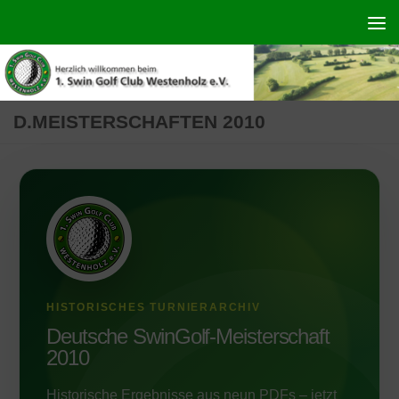
Zum Inhalt springen
D.MEISTERSCHAFTEN 2010
HISTORISCHES TURNIERARCHIV
Deutsche SwinGolf-Meisterschaft
2010
Historische Ergebnisse aus neun PDFs – jetzt