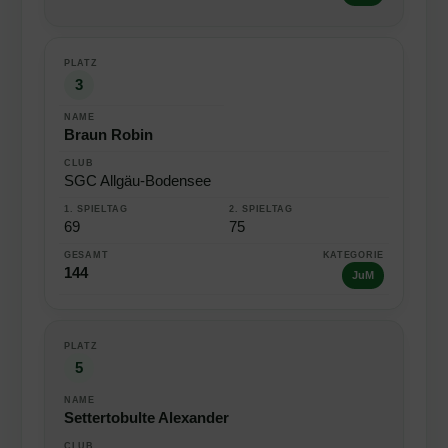
3
Braun Robin
SGC Allgäu-Bodensee
69
75
144
JuM
5
Settertobulte Alexander