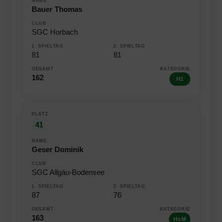
Bauer Thomas
SGC Horbach
81
81
162
H1
41
Geser Dominik
SGC Allgäu-Bodensee
87
76
163
HoM