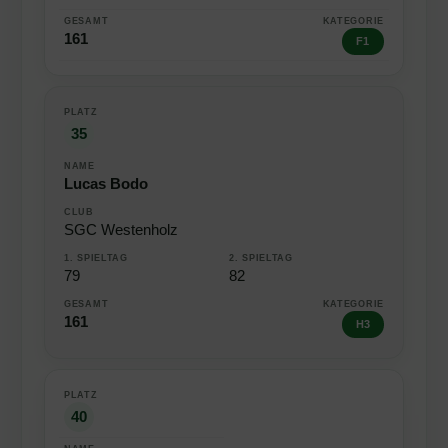
161
F1
35
Lucas Bodo
SGC Westenholz
79
82
161
H3
40