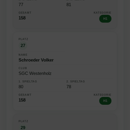
77
81
158
H1
27
Schroeder Volker
SGC Westenholz
80
78
158
H1
29