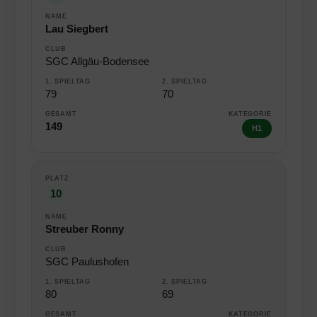
Lau Siegbert
SGC Allgäu-Bodensee
79
70
149
H1
10
Streuber Ronny
SGC Paulushofen
80
69