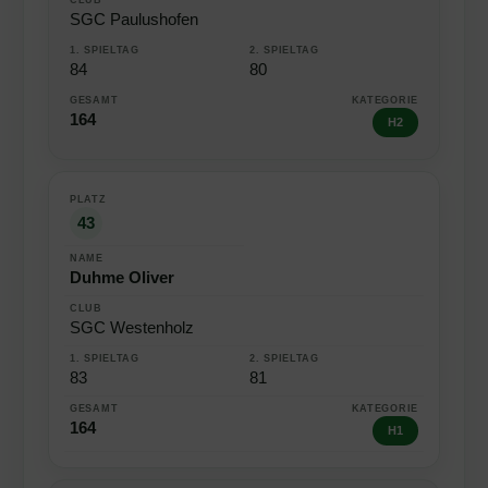
SGC Paulushofen
84
80
164
H2
43
Duhme Oliver
SGC Westenholz
83
81
164
H1