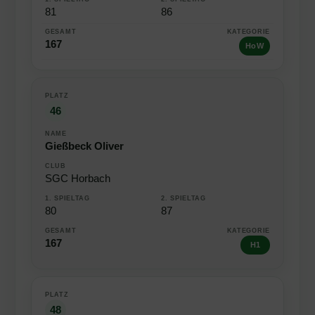
81
86
167
HoW
46
Gießbeck Oliver
SGC Horbach
80
87
167
H1
48