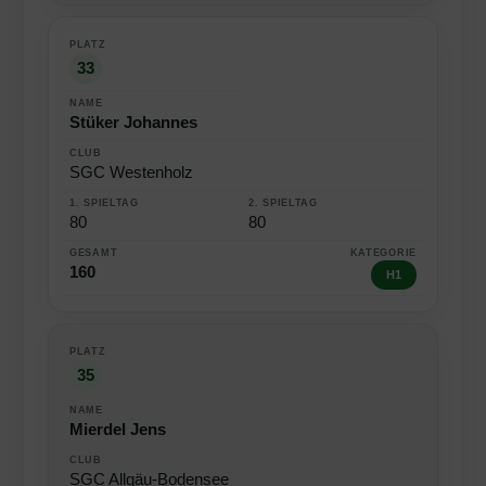
33
Stüker Johannes
SGC Westenholz
80
80
160
H1
35
Mierdel Jens
SGC Allgäu-Bodensee