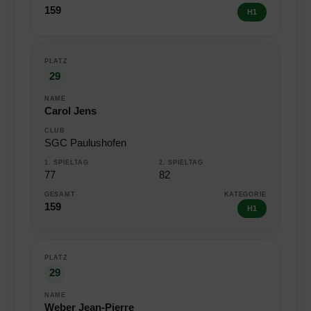
159
H1
29
Carol Jens
SGC Paulushofen
77
82
159
H1
29
Weber Jean-Pierre