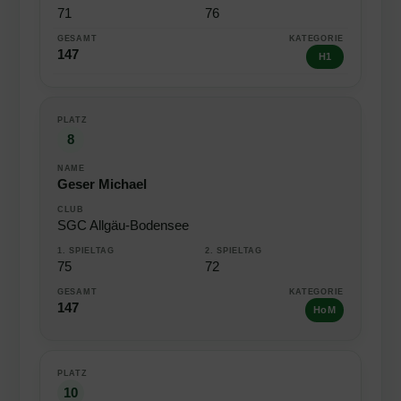
71
76
147
H1
8
Geser Michael
SGC Allgäu-Bodensee
75
72
147
HoM
10