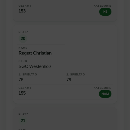
153
H1
20
Regett Christian
SGC Westenholz
76
79
155
HoM
21