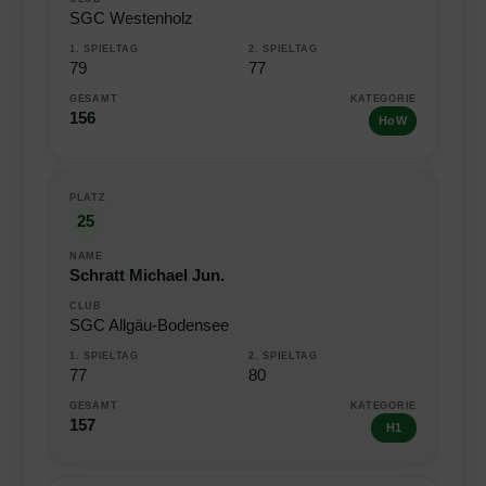
SGC Westenholz
79
77
156
HoW
25
Schratt Michael Jun.
SGC Allgäu-Bodensee
77
80
157
H1