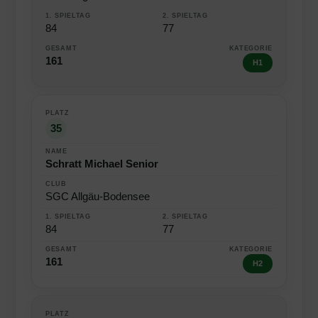
84
77
161
H1
35
Schratt Michael Senior
SGC Allgäu-Bodensee
84
77
161
H2